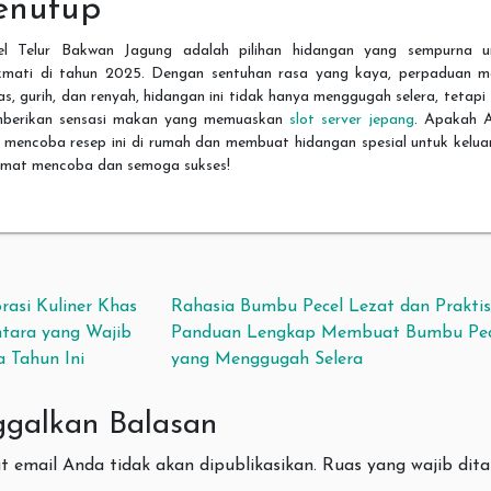
enutup
el Telur Bakwan Jagung adalah pilihan hidangan yang sempurna u
ikmati di tahun 2025. Dengan sentuhan rasa yang kaya, perpaduan ma
s, gurih, dan renyah, hidangan ini tidak hanya menggugah selera, tetapi
berikan sensasi makan yang memuaskan
slot server jepang
. Apakah 
p mencoba resep ini di rumah dan membuat hidangan spesial untuk kelua
amat mencoba dan semoga sukses!
vigasi pos
rasi Kuliner Khas
Rahasia Bumbu Pecel Lezat dan Praktis
tara yang Wajib
Panduan Lengkap Membuat Bumbu Pec
a Tahun Ini
yang Menggugah Selera
ggalkan Balasan
 email Anda tidak akan dipublikasikan.
Ruas yang wajib dit