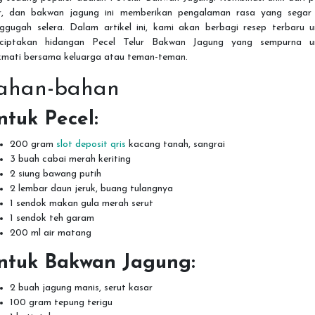
ur, dan bakwan jagung ini memberikan pengalaman rasa yang segar
ggugah selera. Dalam artikel ini, kami akan berbagi resep terbaru u
ciptakan hidangan Pecel Telur Bakwan Jagung yang sempurna u
ikmati bersama keluarga atau teman-teman.
ahan-bahan
ntuk Pecel:
200 gram
slot deposit qris
kacang tanah, sangrai
3 buah cabai merah keriting
2 siung bawang putih
2 lembar daun jeruk, buang tulangnya
1 sendok makan gula merah serut
1 sendok teh garam
200 ml air matang
ntuk Bakwan Jagung:
2 buah jagung manis, serut kasar
100 gram tepung terigu