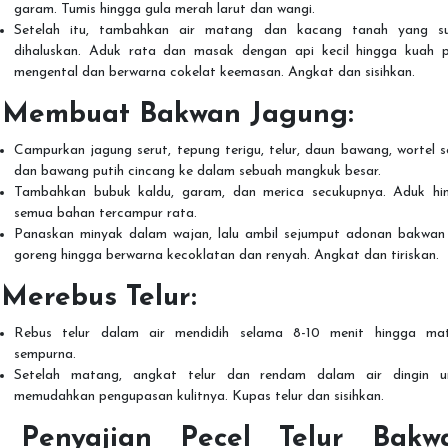
garam. Tumis hingga gula merah larut dan wangi.
Setelah itu, tambahkan air matang dan kacang tanah yang s
dihaluskan. Aduk rata dan masak dengan api kecil hingga kuah p
mengental dan berwarna cokelat keemasan. Angkat dan sisihkan.
.
Membuat Bakwan Jagung:
Campurkan jagung serut, tepung terigu, telur, daun bawang, wortel s
dan bawang putih cincang ke dalam sebuah mangkuk besar.
Tambahkan bubuk kaldu, garam, dan merica secukupnya. Aduk hi
semua bahan tercampur rata.
Panaskan minyak dalam wajan, lalu ambil sejumput adonan bakwan
goreng hingga berwarna kecoklatan dan renyah. Angkat dan tiriskan.
.
Merebus Telur:
Rebus telur dalam air mendidih selama 8-10 menit hingga ma
sempurna.
Setelah matang, angkat telur dan rendam dalam air dingin u
memudahkan pengupasan kulitnya. Kupas telur dan sisihkan.
.
Penyajian Pecel Telur Bakw