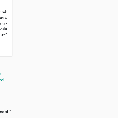
ntuk
nis,
 juga
Anda
rga?
:
el
andai
*