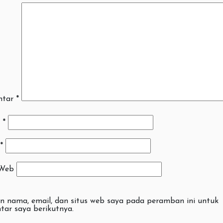
ntar
*
a
*
*
 Web
n nama, email, dan situs web saya pada peramban ini untuk
tar saya berikutnya.