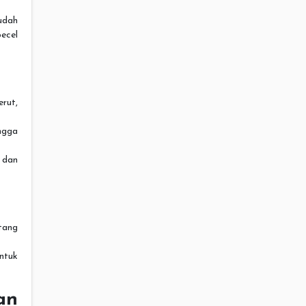
udah
ecel
erut,
ngga
 dan
tang
ntuk
an