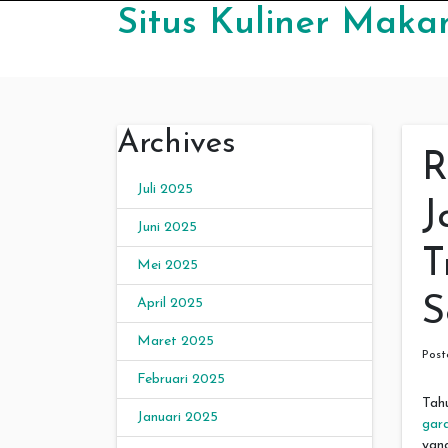
Skip to content
Situs Kuliner Maka
Archives
R
Juli 2025
J
Juni 2025
T
Mei 2025
S
April 2025
Maret 2025
Pos
Februari 2025
Tah
Januari 2025
gar
yan