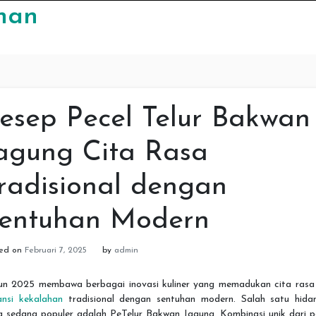
nan
esep Pecel Telur Bakwan
agung Cita Rasa
radisional dengan
entuhan Modern
ted on
Februari 7, 2025
by
admin
un 2025 membawa berbagai inovasi kuliner yang memadukan cita ras
ansi kekalahan
tradisional dengan sentuhan modern. Salah satu hida
g sedang populer adalah PeTelur Bakwan Jagung. Kombinasi unik dari pe