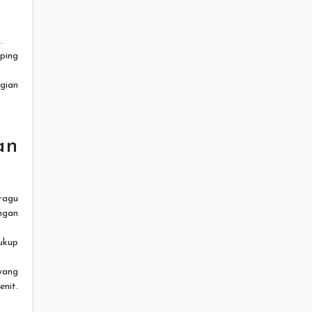
.
ping
gian
an
ragu
ngan
ukup
yang
enit.