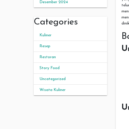
Desember 2024
tel
men
men
Categories
din
B
Kuliner
Resep
U
Restoran
Story Food
Uncategorized
Wisata Kuliner
U