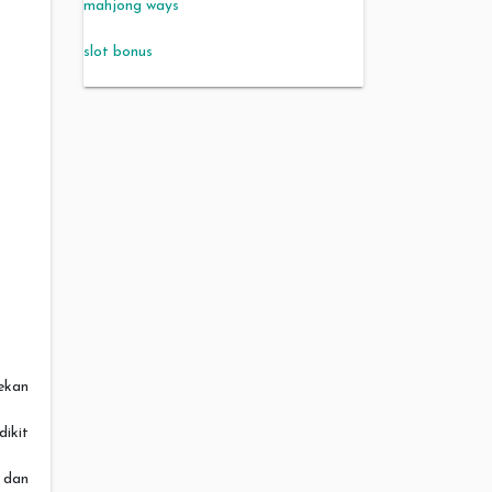
mahjong ways
slot bonus
ekan
dikit
 dan