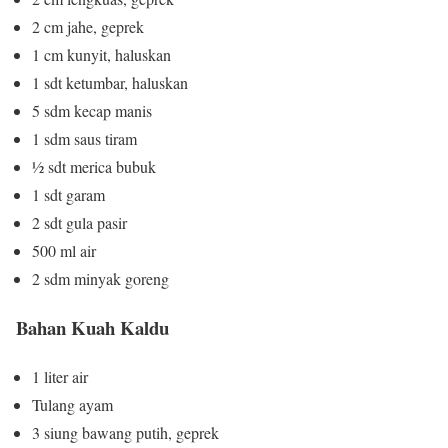
2 cm jahe, geprek
1 cm kunyit, haluskan
1 sdt ketumbar, haluskan
5 sdm kecap manis
1 sdm saus tiram
½ sdt merica bubuk
1 sdt garam
2 sdt gula pasir
500 ml air
2 sdm minyak goreng
Bahan Kuah Kaldu
1 liter air
Tulang ayam
3 siung bawang putih, geprek