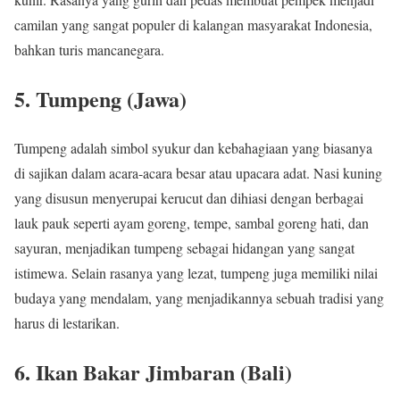
camilan yang sangat populer di kalangan masyarakat Indonesia,
bahkan turis mancanegara.
5.
Tumpeng (Jawa)
Tumpeng adalah simbol syukur dan kebahagiaan yang biasanya
di sajikan dalam acara-acara besar atau upacara adat. Nasi kuning
yang disusun menyerupai kerucut dan dihiasi dengan berbagai
lauk pauk seperti ayam goreng, tempe, sambal goreng hati, dan
sayuran, menjadikan tumpeng sebagai hidangan yang sangat
istimewa. Selain rasanya yang lezat, tumpeng juga memiliki nilai
budaya yang mendalam, yang menjadikannya sebuah tradisi yang
harus di lestarikan.
6.
Ikan Bakar Jimbaran (Bali)