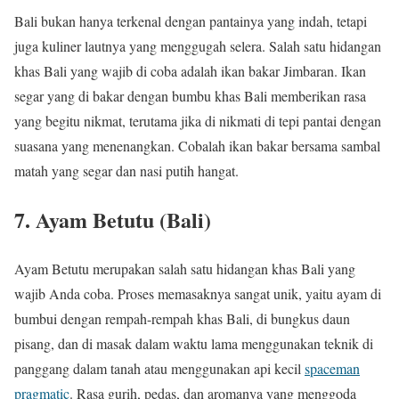
Bali bukan hanya terkenal dengan pantainya yang indah, tetapi
juga kuliner lautnya yang menggugah selera. Salah satu hidangan
khas Bali yang wajib di coba adalah ikan bakar Jimbaran. Ikan
segar yang di bakar dengan bumbu khas Bali memberikan rasa
yang begitu nikmat, terutama jika di nikmati di tepi pantai dengan
suasana yang menenangkan. Cobalah ikan bakar bersama sambal
matah yang segar dan nasi putih hangat.
7.
Ayam Betutu (Bali)
Ayam Betutu merupakan salah satu hidangan khas Bali yang
wajib Anda coba. Proses memasaknya sangat unik, yaitu ayam di
bumbui dengan rempah-rempah khas Bali, di bungkus daun
pisang, dan di masak dalam waktu lama menggunakan teknik di
panggang dalam tanah atau menggunakan api kecil
spaceman
pragmatic
. Rasa gurih, pedas, dan aromanya yang menggoda