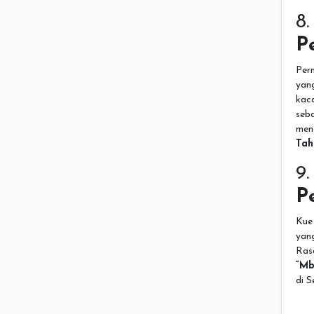
8
P
Per
yang
kac
seb
men
Tah
9
P
Kue
yan
Ras
“Mb
di 