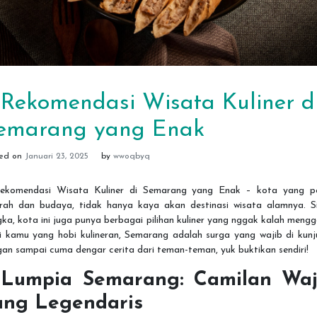
 Rekomendasi Wisata Kuliner d
emarang yang Enak
ted on
Januari 23, 2025
by
wwoqbyq
ekomendasi Wisata Kuliner di Semarang yang Enak – kota yang p
arah dan budaya, tidak hanya kaya akan destinasi wisata alamnya. S
ka, kota ini juga punya berbagai pilihan kuliner yang nggak kalah meng
i kamu yang hobi kulineran, Semarang adalah surga yang wajib di kunju
an sampai cuma dengar cerita dari teman-teman, yuk buktikan sendiri!
.
Lumpia Semarang: Camilan Waj
ang Legendaris