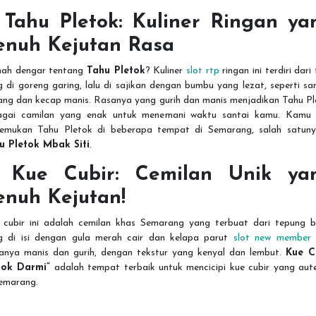
.
Tahu Pletok: Kuliner Ringan ya
enuh Kejutan Rasa
nah dengar tentang
Tahu Pletok
? Kuliner
slot rtp
ringan ini terdiri dari
 di goreng garing, lalu di sajikan dengan bumbu yang lezat, seperti s
ang dan kecap manis. Rasanya yang gurih dan manis menjadikan Tahu Pl
agai camilan yang enak untuk menemani waktu santai kamu. Kamu 
emukan Tahu Pletok di beberapa tempat di Semarang, salah satuny
u Pletok Mbak Siti
.
.
Kue Cubir: Cemilan Unik ya
enuh Kejutan!
 cubir ini adalah cemilan khas Semarang yang terbuat dari tepung b
g di isi dengan gula merah cair dan kelapa parut
slot new member
anya manis dan gurih, dengan tekstur yang kenyal dan lembut.
Kue C
ok Darmi”
adalah tempat terbaik untuk mencicipi kue cubir yang aute
Semarang.