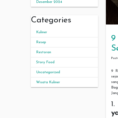
Desember 2024
Categories
Kuliner
9
Resep
S
Restoran
Pos
Story Food
9 R
Uncategorized
sej
sang
Wisata Kuliner
Bag
Jang
1
y