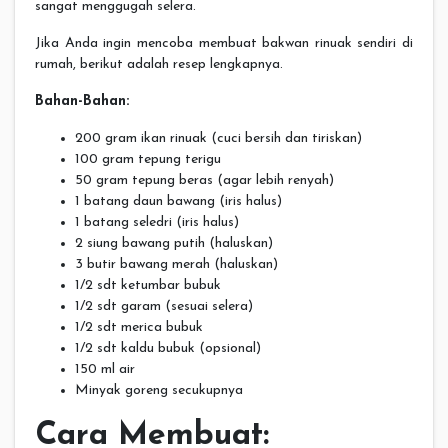
sangat menggugah selera.
Jika Anda ingin mencoba membuat bakwan rinuak sendiri di
rumah, berikut adalah resep lengkapnya.
Bahan-Bahan:
200 gram ikan rinuak (cuci bersih dan tiriskan)
100 gram tepung terigu
50 gram tepung beras (agar lebih renyah)
1 batang daun bawang (iris halus)
1 batang seledri (iris halus)
2 siung bawang putih (haluskan)
3 butir bawang merah (haluskan)
1/2 sdt ketumbar bubuk
1/2 sdt garam (sesuai selera)
1/2 sdt merica bubuk
1/2 sdt kaldu bubuk (opsional)
150 ml air
Minyak goreng secukupnya
Cara Membuat: